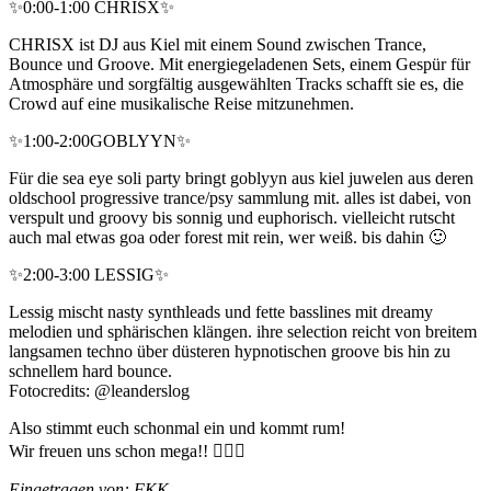
✨0:00-1:00 CHRISX✨
CHRISX ist DJ aus Kiel mit einem Sound zwischen Trance,
Bounce und Groove. Mit energiegeladenen Sets, einem Gespür für
Atmosphäre und sorgfältig ausgewählten Tracks schafft sie es, die
Crowd auf eine musikalische Reise mitzunehmen.
✨1:00-2:00GOBLYYN✨
Für die sea eye soli party bringt goblyyn aus kiel juwelen aus deren
oldschool progressive trance/psy sammlung mit. alles ist dabei, von
verspult und groovy bis sonnig und euphorisch. vielleicht rutscht
auch mal etwas goa oder forest mit rein, wer weiß. bis dahin 🙂
✨2:00-3:00 LESSIG✨
Lessig mischt nasty synthleads und fette basslines mit dreamy
melodien und sphärischen klängen. ihre selection reicht von breitem
langsamen techno über düsteren hypnotischen groove bis hin zu
schnellem hard bounce.
Fotocredits: @leanderslog
Also stimmt euch schonmal ein und kommt rum!
Wir freuen uns schon mega!! ✊🏼💞
Eingetragen von: FKK