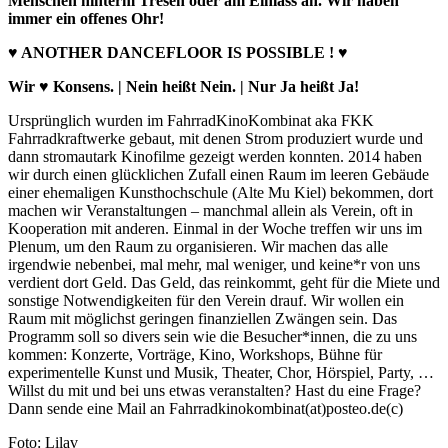
Menschen hinterm Tresen oder am Einlass an. Wir haben
immer ein offenes Ohr!
♥ ANOTHER DANCEFLOOR IS POSSIBLE ! ♥
Wir ♥ Konsens. | Nein heißt Nein. | Nur Ja heißt Ja!
Ursprünglich wurden im FahrradKinoKombinat aka FKK
Fahrradkraftwerke gebaut, mit denen Strom produziert wurde und
dann stromautark Kinofilme gezeigt werden konnten. 2014 haben
wir durch einen glücklichen Zufall einen Raum im leeren Gebäude
einer ehemaligen Kunsthochschule (Alte Mu Kiel) bekommen, dort
machen wir Veranstaltungen – manchmal allein als Verein, oft in
Kooperation mit anderen. Einmal in der Woche treffen wir uns im
Plenum, um den Raum zu organisieren. Wir machen das alle
irgendwie nebenbei, mal mehr, mal weniger, und keine*r von uns
verdient dort Geld. Das Geld, das reinkommt, geht für die Miete und
sonstige Notwendigkeiten für den Verein drauf. Wir wollen ein
Raum mit möglichst geringen finanziellen Zwängen sein. Das
Programm soll so divers sein wie die Besucher*innen, die zu uns
kommen: Konzerte, Vorträge, Kino, Workshops, Bühne für
experimentelle Kunst und Musik, Theater, Chor, Hörspiel, Party, …
Willst du mit und bei uns etwas veranstalten? Hast du eine Frage?
Dann sende eine Mail an Fahrradkinokombinat(at)posteo.de(c)
Foto: Lilav