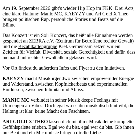
Am 19. September 2026 gibt’s wieder Hip Hop im FKK. Drei Acts,
eine klare Haltung: Manic MC, KAEYZY und Ari Gold X Theo
bringen politischen Rap, persönliche Stories und Beats auf die
Bühne.
Das Konzert ist ein Soli-Konzert, das heißt alle Einnahmen werden
gespendet an
ZEBRA
e.V. (Zentrum für Betroffene rechter Gewalt)
und die
Bezahlkartengruppe
Kiel. Gemeinsam setzen wir ein
Zeichen für Vielfalt, Diversität, soziale Gerechtigkeit und dafür, dass
niemand mit rechter Gewalt allein gelassen wird.
Vor Ort findest du außerdem Infos und Flyer zu den Initiativen.
KAEYZY
macht Musik irgendwo zwischen empowernder Energie
und Widerstand, zwischen Kopfnickerbeats und experimentellen
Einflüssen, zwischen Intimität und Abriss.
MANIC MC
verbindet in seiner Musik deepe Feelings mit
Unmengen an Vibes. Doch egal wo es ihn musikalisch hintreibt, die
Haltung ist klar: keine Macht den Faschisten.
ARI GOLD X THEO
lassen dich mit ihrer Musik deine komplette
Gefühlspalette erleben. Egal wo du bist, egal wer du bist. Gib ihnen
nur Beat und ein Mic und sie bringen dir die Liebe.